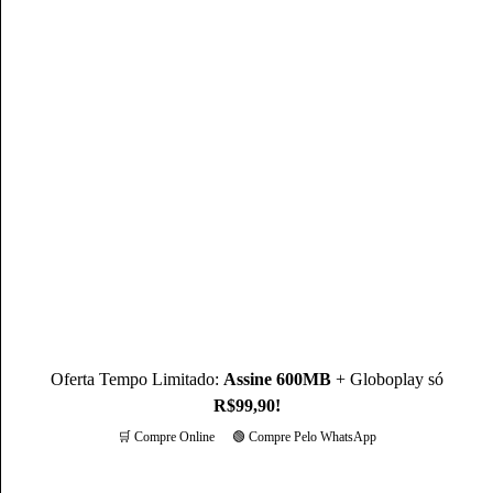
Mateus Martins
Mateus Martins, graduado em Administração pelo IFPB-PB e
com MBA em Marketing Digital, é um profissional com mais
de 3 anos de experiência, como Produtor de Conteúdo, ele se
destaca sendo um especialista na operadora Claro.
Conheça mais sobre o(a) autor(a)
Oferta Tempo Limitado:
Assine 600MB
+ Globoplay só
R$99,90!
🛒 Compre Online
🟢 Compre Pelo WhatsApp