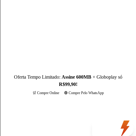
Mateus Martins, graduado em Administração pelo IFPB-PB e
com MBA em Marketing Digital, é um profissional com mais
de 3 anos de experiência, como Produtor de Conteúdo, ele se
destaca sendo um especialista na operadora Claro.
Conheça mais sobre o(a) autor(a)
Oferta Tempo Limitado:
Assine 600MB
+ Globoplay só
R$99,90!
🛒 Compre Online
🟢 Compre Pelo WhatsApp
Mais opções
Oferta
do dia