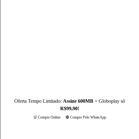
Autor(a)
Mateus Martins
Mateus Martins, graduado em Administração pelo IFPB-PB e
com MBA em Marketing Digital, é um profissional com mais
de 3 anos de experiência, como Produtor de Conteúdo, ele se
destaca sendo um especialista na operadora Claro.
Conheça mais sobre o(a) autor(a)
Oferta Tempo Limitado:
Assine 600MB
+ Globoplay só
R$99,90!
🛒 Compre Online
🟢 Compre Pelo WhatsApp
Mais opções