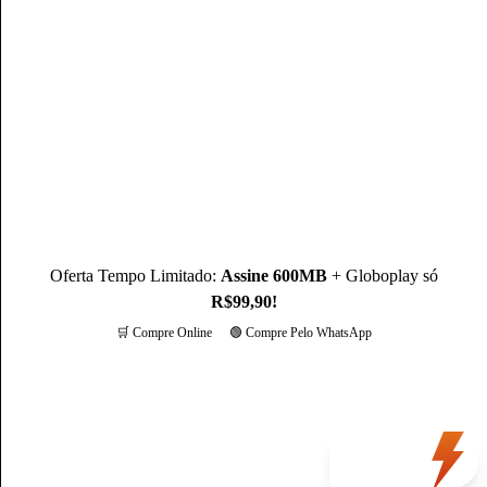
Mateus Martins, graduado em Administração pelo IFPB-PB e
com MBA em Marketing Digital, é um profissional com mais
de 3 anos de experiência, como Produtor de Conteúdo, ele se
destaca sendo um especialista na operadora Claro.
Conheça mais sobre o(a) autor(a)
Oferta Tempo Limitado:
Assine 600MB
+ Globoplay só
R$99,90!
🛒 Compre Online
🟢 Compre Pelo WhatsApp
Mais opções
Oferta
do dia