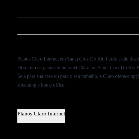
❌
Cancelar Plano Claro
⚠️
Ouvidoria Claro
Planos Claro Internet em Santa Cruz Do Rio Pardo estão disp
Descubra os planos de internet Claro em Santa Cruz Do Rio P
Seja para sua casa ou para o seu trabalho, a Claro oferece op
streaming e home office.
Planos Claro Internet