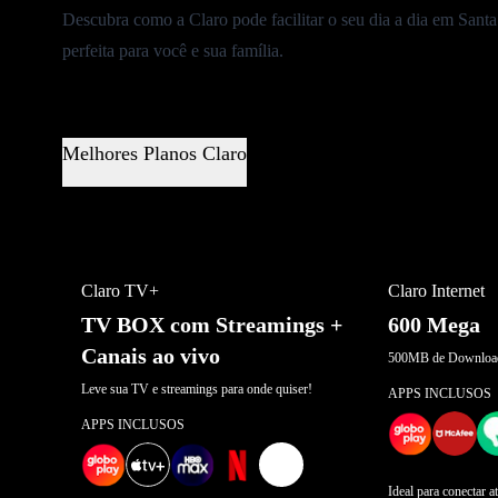
Descubra como a Claro pode facilitar o seu dia a dia em Sant
perfeita para você e sua família.
Melhores Planos Claro
MELHOR OFERTA
OFERTA POR 
Claro TV+
Claro Internet
TV BOX com Streamings +
600 Mega
Canais ao vivo
500MB de Download
Leve sua TV e streamings para onde quiser!
APPS INCLUSOS
APPS INCLUSOS
+
2
Ideal para conectar a