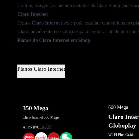
Confira, a seguir, as melhores ofertas da Claro Sinop para voc
Claro Internet
Com a
Claro Internet
você pode escolher entre diferentes pl
Claro também oferece soluções para empresas, incluindo conexã
Planos da Claro Internet em Sinop
Planos Claro Internet
OFERTA EXCL
350 Mega
600 Mega
Claro Inte
Claro Internet 350 Mega
Globoplay
APPS INCLUSOS
Wi-Fi Plus Grátis