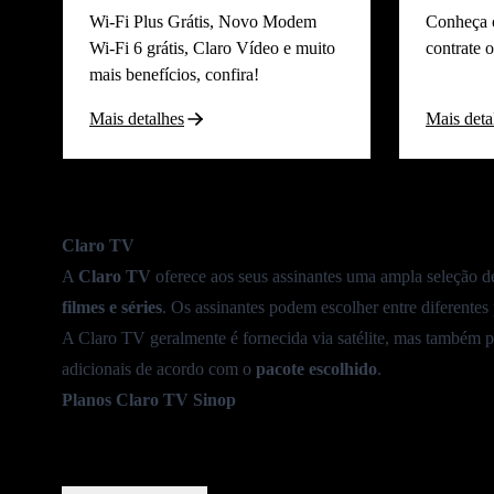
Wi-Fi Plus Grátis, Novo Modem
Conheça 
Wi-Fi 6 grátis, Claro Vídeo e muito
contrate 
mais benefícios, confira!
Mais detalhes
Mais deta
Claro TV
A
Claro TV
oferece aos seus assinantes uma ampla seleção d
filmes e séries
. Os assinantes podem escolher entre diferentes
A Claro TV geralmente é fornecida via satélite, mas também p
adicionais de acordo com o
pacote escolhido
.
Planos Claro TV Sinop