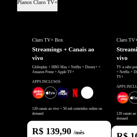
Planos Claro TV+
OFERTA MULTI FRIDAY
Claro TV+ Box
Claro TV
Streamings + Canais ao
Streami
vivo
vivo
Globoplay + HBO Max + Netflix + Disney+ +
TV a cabo po
Amazon Prime + Apple TV+
+ Netflix + 
TV+
APPS INCLUSOS
APPS INCL
+
2
120 canais ao vivo + 50 mil conteúdos online on
demand
120 canais ao
demand
R$
139,90
/mês
R$
1