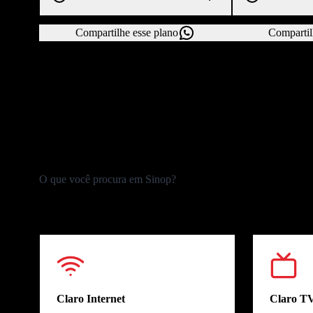
Compartilhe esse plano
Compartil
Todos 
O que você procura em Sinop?
Claro Internet
Claro T