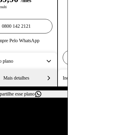
/mês
multi
0800 142 2121
pre Pelo WhatsApp
Simule sua economia!
o plano
Mais detalhes
Inclusos no plano
artilhe esse plano
Compartilhe esse plano
Anterior
Próximo
s os planos Claro TV+