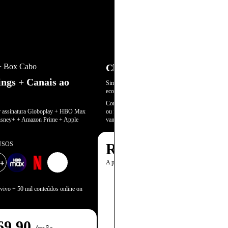
+ Box Cabo
Claro TV no Multi
ngs + Canais ao
Simule agora e descubra quanto você pode
economizar juntando tudo no Multi!
Combine seu plano Claro TV com móvel, internet
r assinatura Globoplay + HBO Max
ou fixo e ganhe mais internet, descontos na fatura 
Disney+ + Amazon Prime + Apple
vantagens exclusivas.
USOS
R$
129,80
/mês
+
2
A partir desse valor!
 vivo + 50 mil conteúdos online on
69,90