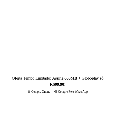
0800 186 4545
Compre pelo WhatsApp
Oferta Tempo Limitado:
Assine 600MB
+ Globoplay só
R$99,90!
🛒 Compre Online
🟢 Compre Pelo WhatsApp
Mais opções