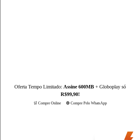
Mateus Martins
Mateus Martins, graduado em Administração pelo IFPB-PB e
com MBA em Marketing Digital, é um profissional com mais
de 3 anos de experiência, como Produtor de Conteúdo, ele se
destaca sendo um especialista na operadora Claro.
Conheça mais sobre o(a) autor(a)
Oferta Tempo Limitado:
Assine 600MB
+ Globoplay só
R$99,90!
🛒 Compre Online
🟢 Compre Pelo WhatsApp
Mais opções