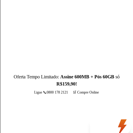
Autor(a)
Mateus Martins
Mateus Martins, graduado em Administração pelo IFPB-PB e
com MBA em Marketing Digital, é um profissional com mais
de 3 anos de experiência, como Produtor de Conteúdo, ele se
destaca sendo um especialista na operadora Claro.
Conheça mais sobre o(a) autor(a)
Oferta Tempo Limitado:
Assine 600MB + Pós 60GB
só
R$159,90!
Ligue 📞0800 178 2121
🛒 Compre Online
Mais opções
Oferta
do dia