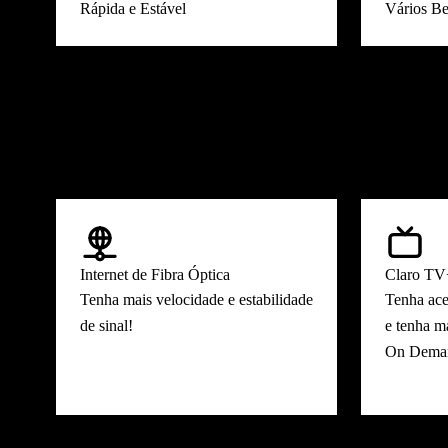
Rápida e Estável
Vários Be
Benefícios da Claro Multi: Internet 750 Mega + Pós 100GB
Conheça as
vantagens
que só a Claro Mul
Internet de Fibra Óptica
Claro T
Tenha mais velocidade e estabilidade
Tenha ac
de sinal!
e tenha m
On Dema