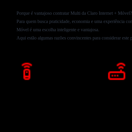
Porque é vantajoso contratar Multi da Claro Internet + Móvel?
Para quem busca praticidade, economia e uma experiência com
Móvel
é uma escolha inteligente e vantajosa.
Aqui estão algumas razões convincentes para considerar este
Cobertura Móvel Ampla
Internet
Com a
Claro Móvel
, você tem
cobertura
Com o serviç
nacional abrangente e planos de dados
tem internet c
robustos que garantem que você esteja
com qualidad
sempre conectado, independentemente de
onde estiver.