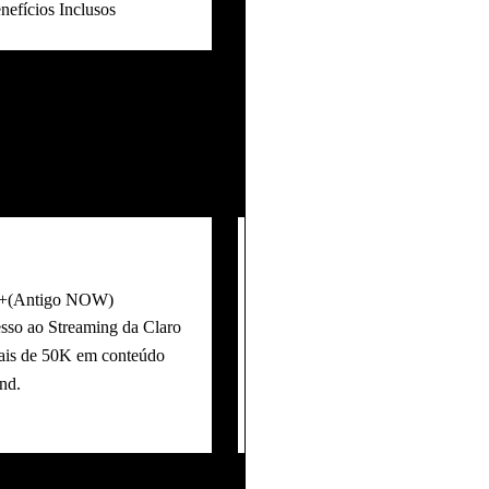
nefícios Inclusos
ti consegue te oferecer!
V+(Antigo NOW)
Fatura Unificada
esso ao
Streaming
da Claro
Não tenha mais preocupações e
ais de 50K em conteúdo
pagar cada
fatura
de serviços
nd.
separadas, pague apenas uma e
pague todas!