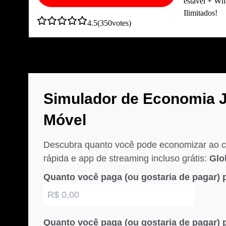
estável + W
Ilimitados!
4.5
(
350
votes)
Simulador de Economia J
Móvel
Descubra quanto você pode economizar ao con
rápida e app de streaming incluso grátis:
Glo
Quanto você paga (ou gostaria de pagar) p
Quanto você paga (ou gostaria de pagar) p