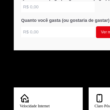
Quanto você gasta (ou gostaria de gastar
Ver 
Conheça mais detalhes sobre
Claro Multi
: Internet 750 Mega
Saiba mais sobre o serviço de Multi da C
Velocidade Internet
Claro Pó