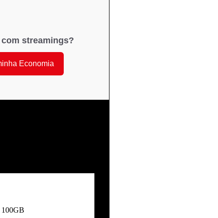
) com streamings?
minha Economia
 + Pós 100GB
laro!
s 100GB