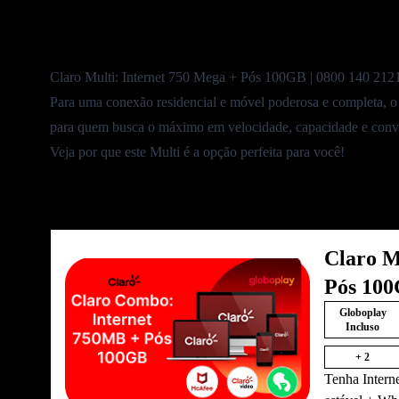
Atualizado em
9 de junho de 2026
Claro Multi: Internet 750 Mega + Pós 100GB |
0800 140 212
Para uma conexão
residencial
e
móvel
poderosa e completa, 
para quem busca o máximo em velocidade, capacidade e conv
Veja por que este Multi é a opção perfeita para você!
Claro M
Pós 10
Globoplay
Incluso
+ 2
Tenha Interne