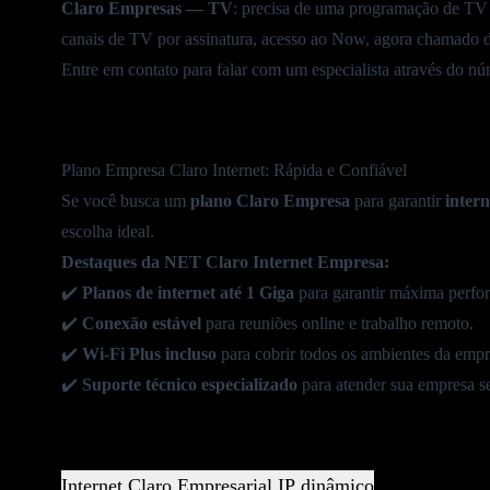
Claro Empresas — TV
: precisa de uma
programação de TV
canais de TV por assinatura, acesso ao Now, agora chamado 
Entre em contato para falar com um especialista através do n
Plano Empresa Claro Internet: Rápida e Confiável
Se você busca um
plano Claro Empresa
para garantir
inter
escolha ideal.
Destaques da
NET Claro Internet Empresa
:
✔️
Planos de internet até
1 Giga
para garantir máxima perfo
✔️
Conexão estável
para reuniões online e trabalho remoto.
✔️
Wi-Fi Plus
incluso
para cobrir todos os ambientes da empr
✔️
Suporte técnico
especializado
para atender sua empresa s
Internet Claro Empresarial IP dinâmico