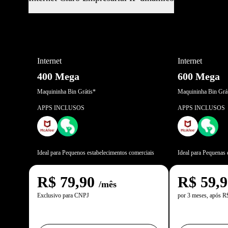
Internet
Internet
400 Mega
600 Mega
Maquininha Bin Grátis*
Maquininha Bin Grát
APPS INCLUSOS
APPS INCLUSOS
Ideal para Pequenos estabelecimentos comerciais
Ideal para Pequenas
R$
79,90
R$
59,
/mês
Exclusivo para CNPJ
por 3 meses, após R