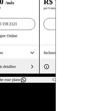
90
R$
74,90
/mês
/mês
J
por 6 meses, após R$114,90
0 159 2121
0800 159 2121
pre Online
Compre Online
no
Inclusos no plano
s detalhes
Mais detalhes
he esse plano
Compartilhe esse plano
Anterior
Próximo
 planos Claro Empresarial