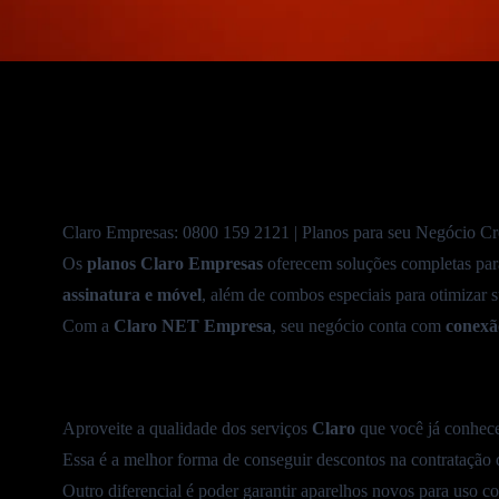
Combine TV e Internet!
Como ter economia e Conveniência
Confira Dicas sobre TV!
BBB 2025 Grátis
Atualizado em
9 de junho de 2026
Funções Ocultas da Claro TV
Guia para Melhorar Áudio e Imagem
Claro Empresas:
0800 159 2121
| Planos para seu Negócio Cr
Confira a Programação Completa
Os
planos Claro Empresas
oferecem soluções completas par
assinatura
e
móvel
, além de
combos
especiais para otimizar 
Confira Programação Esportiva Futebol
Com a
Claro NET Empresa
, seu negócio conta com
conexão
Crunchyroll na Claro TV+
Como comprar Ponto Adicional?
Streamings Inclusos Grátis
Aproveite a qualidade dos serviços
Claro
que você já conhece 
Essa é a melhor forma de conseguir descontos na contratação d
Tenha Netflix Incluso!
Outro diferencial é poder garantir
aparelhos
novos para uso cor