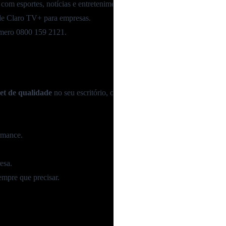
com esportes, notícias e entretenimento? Também dá para contratar pac
de
Claro TV+
para empresas.
úmero
0800 159 2121
.
net de qualidade
no seu escritório, os
planos NET Claro Empresa
são
rmance.
esa.
empre que precisar.