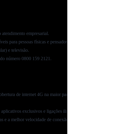
ao
atendimento empresarial
.
eis para pessoas físicas e pensados ​​para ajudar empresas no dia a dia.
ar) e televisão.
és do número
0800 159 2121
.
ertura de internet 4G na maior parte do Brasil.
 aplicativos exclusivos e ligações ilimitadas.
s e a melhor velocidade de conexão para acesso a sistemas, ferramenta