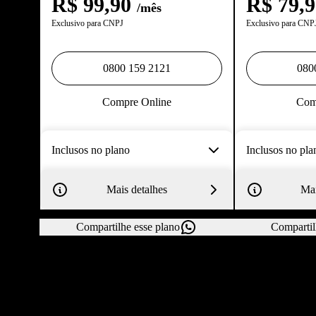
R$
99,90
R$
79,
/mês
Exclusivo para CNPJ
Exclusivo para CNP
0800 159 2121
080
Compre Online
Com
Inclusos no plano
Inclusos no pla
Mais detalhes
Mai
Compartilhe esse plano
Compartil
Todos os