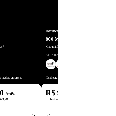
OFERTA RELÂMPAGO
Internet
800 Mega
is*
Maquininha Bin Grátis*
APPS INCLUSOS
 e médias empresas
Ideal para Pequenas e médias empresas
90
R$
99,90
/mês
/mês
$99,90
Exclusivo para CNPJ