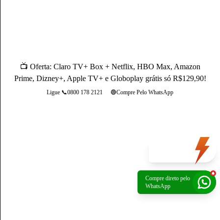
de 3 anos de experiência, como Produtor de Conteúdo, ele se
destaca sendo um especialista na operadora Claro.
Conheça mais sobre o(a) autor(a)
📺 Oferta: Claro TV+ Box + Netflix, HBO Max, Amazon
Prime, Dizney+, Apple TV+ e Globoplay grátis só R$129,90!
Ligue 📞0800 178 2121
🟢Compre Pelo WhatsApp
Mais opções
Oferta
do dia
Compre direto pelo
Política de Privacidade
|
Portal de privacidade
| © 2026 Claro - Gerenciado por
WhatsApp
Escale. Todos os direitos reservados.
*A rede não é composta integralmente por fibra ótica. O trecho final de conexão é
composto por cabos coaxiais.
*Preços apresentados são referência para São Paulo, verifique os preços na sua