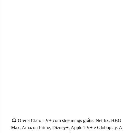
Compre Pelo WhatsApp
Autor(a)
Mateus Martins
Mateus Martins, graduado em Administração pelo IFPB-PB e
com MBA em Marketing Digital, é um profissional com mais
de 3 anos de experiência, como Produtor de Conteúdo, ele se
destaca sendo um especialista na operadora Claro.
Conheça mais sobre o(a) autor(a)
📺 Oferta Claro TV+ com streamings grátis: Netflix, HBO
Max, Amazon Prime, Dizney+, Apple TV+ e Globoplay. A