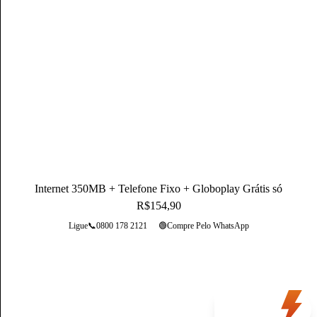
Mateus Martins, graduado em Administração pelo IFPB-PB e
com MBA em Marketing Digital, é um profissional com mais
de 3 anos de experiência, como Produtor de Conteúdo, ele se
destaca sendo um especialista na operadora Claro.
Conheça mais sobre o(a) autor(a)
Internet 350MB + Telefone Fixo + Globoplay Grátis só
R$154,90
Ligue📞0800 178 2121
🟢Compre Pelo WhatsApp
Mais opções
Oferta
do dia