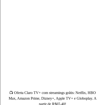
Compre Pelo WhatsApp
Autor(a)
Mateus Martins
Mateus Martins, graduado em Administração pelo IFPB-PB e
com MBA em Marketing Digital, é um profissional com mais
de 3 anos de experiência, como Produtor de Conteúdo, ele se
destaca sendo um especialista na operadora Claro.
Conheça mais sobre o(a) autor(a)
📺 Oferta Claro TV+ com streamings grátis: Netflix, HBO
Max, Amazon Prime, Dizney+, Apple TV+ e Globoplay. A
partir de R$65,40!