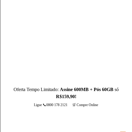
Mateus Martins
Mateus Martins, graduado em Administração pelo IFPB-PB e
com MBA em Marketing Digital, é um profissional com mais
de 3 anos de experiência, como Produtor de Conteúdo, ele se
destaca sendo um especialista na operadora Claro.
Conheça mais sobre o(a) autor(a)
Oferta Tempo Limitado:
Assine 600MB + Pós 60GB
só
R$159,90!
Ligue 📞0800 178 2121
🛒 Compre Online
Mais opções