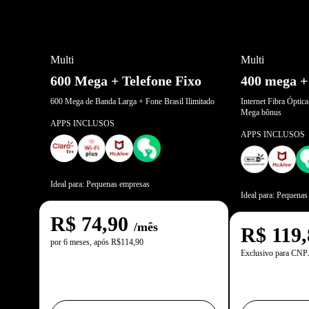
OFERTA POR TEMPO LIMITADO
Multi
Multi
600 Mega + Telefone Fixo
400 mega 
600 Mega de Banda Larga + Fone Brasil Ilimitado
Internet Fibra Ópti
Mega bônus
APPS INCLUSOS
APPS INCLUSOS
Ideal para: Pequenas empresas
Ideal para: Pequenas
R$
74,90
/mês
R$
119,
por 6 meses, após R$114,90
Exclusivo para CNP