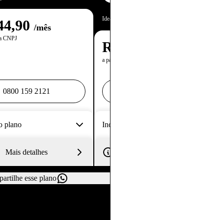
Baixar termos e condições da o
Ideal para: Pequenas e médias empresas
44,90
/mês
ra CNPJ
R$
203,80
/mês
a partir de
0800 159 2121
0800 159 2121
o plano
Inclusos no plano
Mais detalhes
Mais detalhes
artilhe esse plano
Compartilhe esse plano
Anterior
Próximo