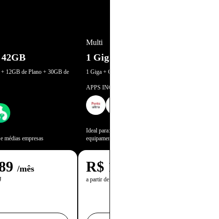
Multi
+ 42GB
1 Giga + Telefone Fixo
ca + 12GB de Plano + 30GB de
1 Giga + Claro Fixo Brasil Ilimitado
APPS INCLUSOS
Ideal para: Empresas maiores com muitos
 e médias empresas
equipamentos
89
R$
189,90
/mês
/mês
J
a partir de