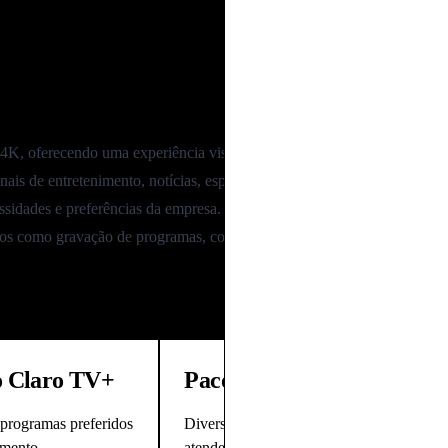
 planos Claro Empresarial
K, oferecendo uma experiência visual nítida e detalhada.
nais
de entretenimento, notícias, esportes, filmes e séries.
sidades e preferências da empresa.
iços como gravação de programas, controle de pais e acesso a conteúdo 
o Claro TV+
Pacotes flexíveis
 programas preferidos
Diversos planos de TV para
mento.
atender a diferentes preferências e