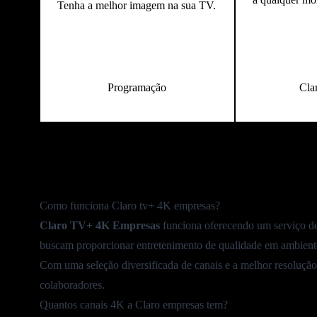
Tenha a melhor imagem na sua TV.
Programação
Cla
Como funciona Claro tv+ 4K empresas?
Claro TV+ 4K Empresas
funciona oferecendo um serviço de
buscam proporcionar entretenimento de qualidade em ambientes
Com uma seleção diversificada de canais e a melhor resolução
colaboradores.
Quantos canais 4K a Claro empresas tem?