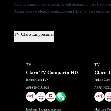
Garanta a melhor experiência de entretenimento para o seu 
Assine agora e ofereça conteúdos em HD e 4K para encantar c
TV Claro Empresarial
TV
TV
Claro TV Compacto HD
Claro 
Incluso Claro TV+
Incluso Claro
APPS INCLUSOS
APPS INCL
Ideal para: Pequenas empresas
Ideal para: P