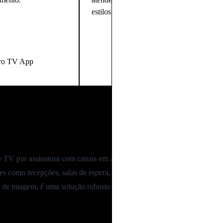
estilos de vida.
ro TV App
Claro TV Pacotes
Anterior
Próximo
 TV por assinatura com canais em alta definição e 4K, ideal para empr
 como recepções, salas de espera, bares e restaurantes.
 de imagem, é uma solução robusta para melhorar a experiência de clien