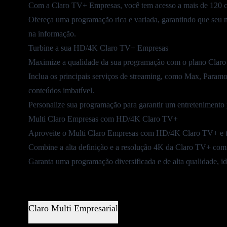
Com a Claro TV+ Empresas, você tem acesso a mais de 120 ca
Ofereça uma
programação rica e variada
, garantindo que seu 
na informação.
Turbine a sua HD/4K Claro TV+ Empresas
Maximize a qualidade da sua programação com o plano
Clar
Inclua os principais serviços de streaming, como
Max
,
Paramo
conteúdos imbatível.
Personalize sua programação para garantir um entretenimento
Multi Claro Empresas com HD/4K Claro TV+
Aproveite o
Multi Claro Empresas
com HD/4K Claro TV+ e tra
Combine a alta definição e a resolução 4K da Claro TV+ com o
Garanta uma programação diversificada e de alta qualidade, id
Claro Multi Empresarial