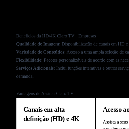
Todos os
Benefícios da HD/4K Claro TV+ Empresas
Qualidade de Imagem:
Disponibilização de canais em HD e 4
Variedade de Conteúdos:
Acesso a uma ampla
seleção de ca
Flexibilidade:
Pacotes personalizáveis de acordo com as neces
Serviços Adicionais:
Inclui funções interativas e outros serv
demanda.
Vantagens de Assinar Claro TV
Canais em alta
Acesso a
definição (HD) e 4K
Assista a seus
a qualquer mo