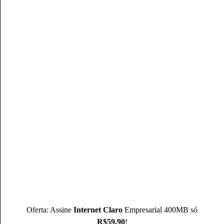
0800 186 4545
Compre Online
Autor(a)
Mateus Martins
Mateus Martins, graduado em Administração pelo IFPB-PB e
com MBA em Marketing Digital, é um profissional com mais
de 3 anos de experiência, como Produtor de Conteúdo, ele se
destaca sendo um especialista na operadora Claro.
Conheça mais sobre o(a) autor(a)
Oferta: Assine
Internet Claro
Empresarial 400MB só
R$59,90
!