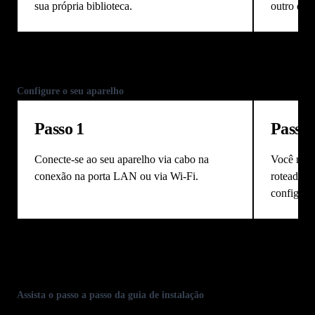
sua própria biblioteca.
outro do catálo
Anterior
Próximo
Configure o seu aparelho
Passo 1
Passo 
Conecte-se ao seu aparelho via cabo na
Você rece
conexão na porta LAN ou via Wi-Fi.
roteador. 
configura
Anterior
Próximo
Assista o passo a passo da guia de instalação