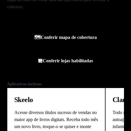
cobertura.
🗺️
Conferir mapa de cobertura
🏪
Conferir lojas habilitadas
Aplicativos inclusos
Skeelo
Claro 
Acesse diversos títulos sucesso de vendas no
Todo mês, 
maior app de livros digitais. Receba todo mês
autoajuda,
um novo livro, troque-o se quiser e monte
infanto-ju