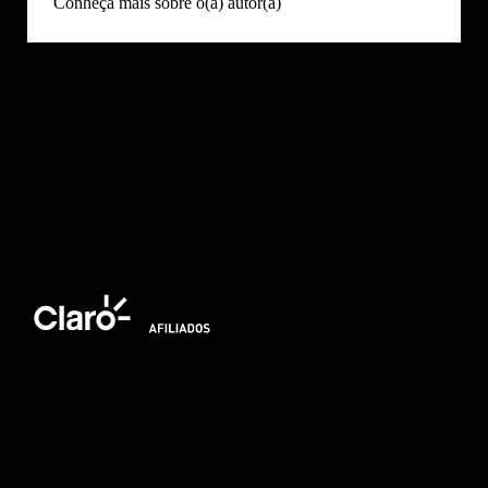
Conheça mais sobre o(a) autor(a)
Oferta Tempo Limitado:
Assine 600MB + Pós 60GB
só
R$159,90!
🛒Compre Online
Ligue📞0800 178 2121
Mais opções
Política de Privacidade
|
Portal de privacidade
| © 2026 Claro - Gerenciado por
Escale. Todos os direitos reservados.
*A rede não é composta integralmente por fibra ótica. O trecho final de conexão é
composto por cabos coaxiais.
*Preços apresentados são referência para São Paulo, verifique os preços na sua
região.