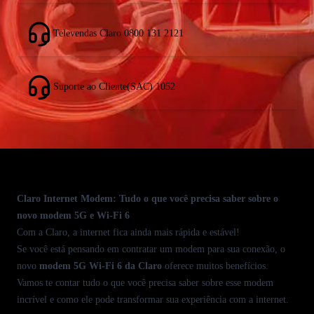
Fone Fixo
Televendas Claro 0800 131 2121
Móvel
Suporte ao Cliente(SAC) 1052
Central de Atendimento
Atualizado em
9 de junho de 2026
Empresarial
Claro Internet Modem: Tudo o que você precisa saber sobre o
novo modem 5G e Wi-Fi 6
Com a
Claro
, a
internet
fica ainda mais rápida e estável!
Se você está pensando em contratar um modem para sua conexão, o
novo
modem 5G
Wi-Fi 6 da Claro
oferece muitos benefícios.
Vamos te contar tudo o que você precisa saber sobre esse modem
incrível e como ele pode transformar sua experiência com a internet.