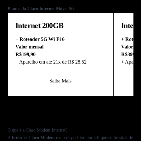
Planos da Claro Internet Móvel 5G
Internet 200GB
Inter
+ Roteador 5G Wi-Fi 6
+ Rotead
Valor mensal
Valor me
R$199,90
R$399,9
+ Aparelho em até 21x de R$ 28,52
+ Aparelh
Saiba Mais
Anterior
Próximo
O que é a Claro Modem Internet?
A
Internet Claro Modem
é um dispositivo portátil que emite sinal de