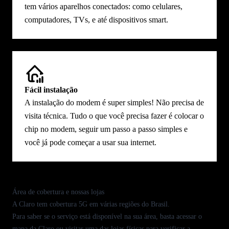
tem vários aparelhos conectados: como celulares,
computadores, TVs, e até dispositivos smart.
Fácil instalação
A instalação do modem é super simples! Não precisa de
visita técnica. Tudo o que você precisa fazer é colocar o
chip no modem, seguir um passo a passo simples e
você já pode começar a usar sua internet.
Área de cobertura e nossas lojas
A Claro tem
cobertura
5G em várias regiões do Brasil.
Para saber se o serviço está disponível na sua área, basta acessar o
mapa da Claro ou visitar uma das
lojas físicas
para verificar a