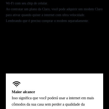
Wi-Fi
com seu chip de
celular
.
Ao contratar um plano da
Claro,
você pode adquirir um modem Claro
para ativar quando quiser a internet com ultra velocidade.
Lembrando que é preciso comprar o modem separadamente.
Com o novo modem 5G Wi-Fi 6
combinado com os planos Claro Internet
Móvel 5G+, você tem os seguintes
benefícios:
Maior alcance
Isso significa que você poderá usar a internet em mais
cômodos da sua casa sem perder a qualidade da