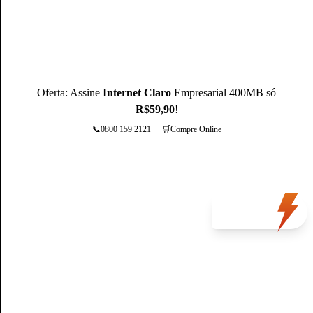
destaca sendo um especialista na operadora Claro.
Conheça mais sobre o(a) autor(a)
Oferta: Assine
Internet Claro
Empresarial 400MB só
R$59,90
!
📞0800 159 2121
🛒Compre Online
Mais opções
Oferta
do dia
Política de Privacidade
|
Portal de privacidade
| © 2026 Claro - Gerenciado por
Escale. Todos os direitos reservados.
*A rede não é composta integralmente por fibra ótica. O trecho final de conexão é
composto por cabos coaxiais.
*Preços apresentados são referência para São Paulo, verifique os preços na sua