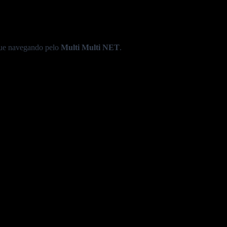
nue navegando pelo
Multi Multi NET
.
🛒 Compre Online
🟢 Compre Pelo WhatsApp