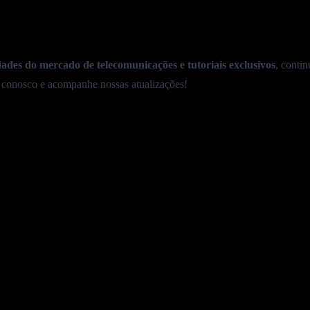
ades do mercado de telecomunicações e tutoriais exclusivos
, conti
 conosco e acompanhe nossas atualizações!
 só
R$99,90!
Mais opções