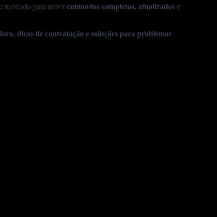
o mercado para trazer
conteúdos completos, atualizados e
mazon Prime Video
Quais são Vantagens da Fibra?
laro
, dicas de contratação e soluções para problemas