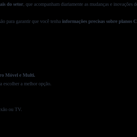
ais do setor
, que acompanham diariamente as mudanças e inovações d
CurtaOn
A
são para garantir que você tenha
informações precisas sobre planos
C
ro Móvel
e
Multi.
a escolher a melhor opção.
xão ou TV.