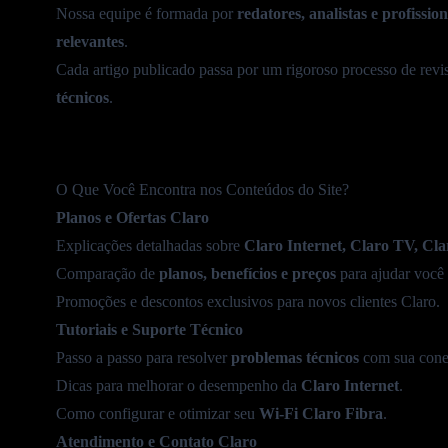
Nossa equipe é formada por
redatores, analistas e profission
Combine TV e Internet!
relevantes
.
Como ter economia e Conveniência
Cada artigo publicado passa por um rigoroso processo de revi
Confira Dicas sobre TV!
técnicos
.
BBB 2025 Grátis
Funções Ocultas da Claro TV
O Que Você Encontra nos Conteúdos do Site?
Guia para Melhorar Áudio e Imagem
Planos e Ofertas Claro
Confira a Programação Completa
Explicações detalhadas sobre
Claro Internet
,
Claro TV
,
Cla
Confira Programação Esportiva Futebol
Comparação de
planos, benefícios e preços
para ajudar você 
Promoções
e descontos exclusivos para novos clientes Claro.
Crunchyroll na Claro TV+
Tutoriais e Suporte Técnico
Como comprar Ponto Adicional?
Passo a passo para resolver
problemas técnicos
com sua cone
Streamings Inclusos Grátis
Dicas para melhorar o desempenho da
Claro Internet
.
Como configurar e otimizar seu
Wi-Fi
Claro Fibra
.
Tenha Netflix Incluso!
Atendimento e Contato Claro