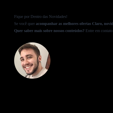
Fique por Dentro das Novidades!
Se você quer
acompanhar as melhores ofertas Claro, novid
Quer saber mais sobre nossos conteúdos?
Entre em contato
Mateus Martins
Redator e Produtor de Conteúdo
Conhecer autor(a)
Oferta Tempo Limitado:
Assine 600MB
+ Globoplay