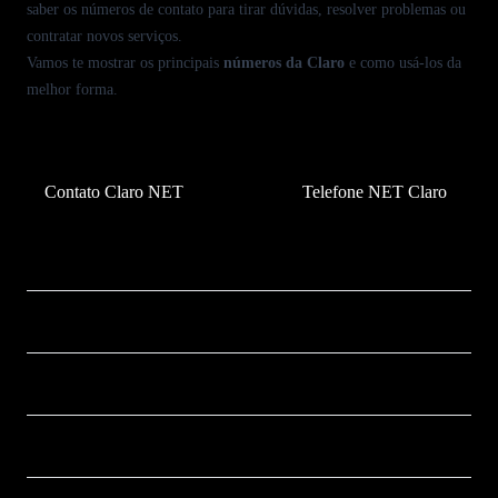
saber os números de contato para tirar
dúvidas
, resolver problemas ou
contratar novos serviços
.
Vamos te mostrar os principais
números da Claro
e como usá-los da
melhor forma.
Contato Claro NET
Telefone NET Claro
Contratar Claro Móvel
800 350 2121
Contratar Claro Residencial
0800 131 2121
WhatsApp Claro
800 350 2121
Suporte Técnico Claro
106 21