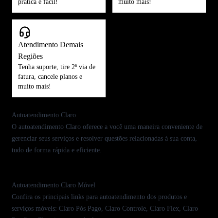
prática e fácil!
muito mais!
Atendimento Demais
Regiões
Tenha suporte, tire 2ª via de
fatura, cancele planos e
muito mais!
Autoatendimento Claro
O autoatendimento Claro oferece a você uma maneira conveniente de
gerenciar seus serviços e resolver questões relacionadas à sua conta,
tudo de forma rápida e eficiente.
Autoatendimento Claro Móvel
Confira os principais links para autoatendimento dos produtos e
serviços
móveis
:
Claro Pós Pago
,
Claro Controle
,
Claro Flex
,
Claro