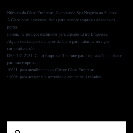
Número da Claro Empresas: Conectando Seu Negócio ao Sucesso!
A Claro possui serviços ideais para atender empresas de todos os
portes.
Porém, há serviços exclusivos para clientes
Claro Empresas
.
Alguns dos canais e números da Claro para tratar de serviços
corporativos são:
0800 131 2121
: Claro Empresas Telefone para contratação de planos
para sua empresa;
10621
: para atendimento ao Cliente Claro Empresas;
*100#
: para acessar sua secretária e escutar seus recados.
Você pode solicitar suporte técnico de três formas:
Como receber suporte técnico da Claro?