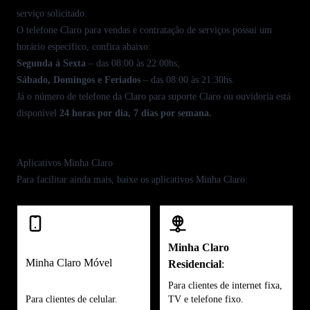
serviço solicitado.
O
telefone Claro para vendas
e contratação de serviços possui um
horário específico, confira abaixo:
Segunda á Sexta
– das 08:00 às 22:00hs;
Sábado, Domingos e Feriados
– das 08:00 às 21:30hs.
Já o número de
telefone da Claro
para suporte Claro ou ouvidoria está
disponível
24 horas por dia, 7 dias por semana.
Aplicativos Minha Claro
Para facilitar ainda mais, baixe os aplicativos
Minha Claro
:
Minha Claro
Minha Claro Móvel
Residencial
:
Para clientes de internet fixa,
Para clientes de celular.
TV e telefone fixo.