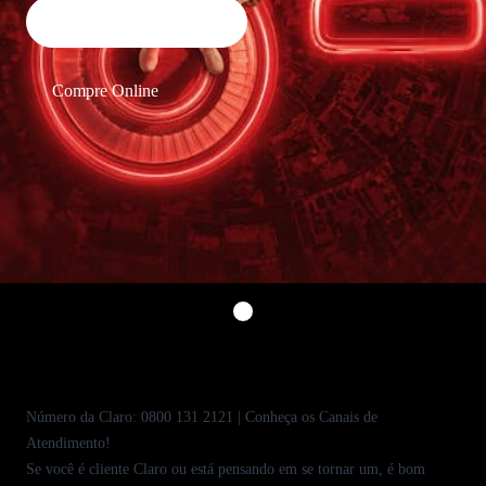
Compre pelo WhatsApp
Fone Fixo
Compre Online
Móvel
Central de Atendimento
Empresarial
Selecionar slide
1
Atualizado em
9 de junho de 2026
Número da Claro:
0800 131 2121
| Conheça os Canais de
Atendimento!
Se você é cliente
Claro
ou está pensando em se tornar um, é bom