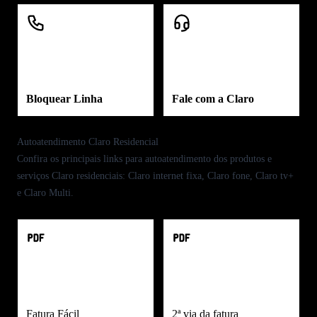
Bloquear Linha
Fale com a Claro
Autoatendimento Claro Residencial
Confira os principais links para autoatendimento dos produtos e
serviços
Claro residenciais
:
Claro internet fixa
,
Claro fone
,
Claro tv+
e
Claro Multi
.
Fatura Fácil
2ª via da fatura