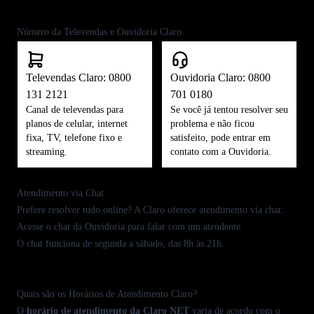
Anterior
Próximo
Número da Televendas e Ouvidoria Claro
Televendas Claro: 0800
Ouvidoria Claro: 0800
131 2121
701 0180
Canal de televendas para
Se você já tentou resolver seu
planos de celular, internet
problema e não ficou
fixa, TV, telefone fixo e
satisfeito, pode entrar em
streaming.
contato com a Ouvidoria.
Atendimento via Chat
Prefere resolver tudo online? A Claro oferece atendimento via chat:
Acesse o
chat da Ouvidoria
para falar com um atendente.
O chat funciona de segunda a sábado, das 8h às 21h.
Quais são os Horários de Atendimento Claro?
O
horário de
atendimento da Claro NET
varia de acordo com o