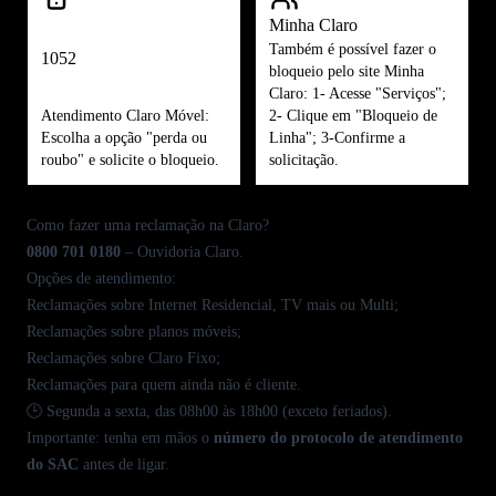
Minha Claro
Também é possível fazer o
1052
bloqueio pelo site Minha
Claro: 1- Acesse "Serviços";
Atendimento Claro Móvel:
2- Clique em "Bloqueio de
Escolha a opção "perda ou
Linha"; 3-Confirme a
roubo" e solicite o bloqueio.
solicitação.
Como fazer uma reclamação na Claro?
0800 701 0180
–
Ouvidoria Claro
.
Opções de atendimento:
Reclamações sobre
Internet Residencial
,
TV mais
ou
Multi
;
Reclamações sobre
planos móveis
;
Reclamações sobre
Claro Fixo
;
Reclamações para quem ainda não é cliente.
🕒 Segunda a sexta, das 08h00 às 18h00 (exceto feriados).
Importante: tenha em mãos o
número do protocolo de atendimento
do SAC
antes de ligar.