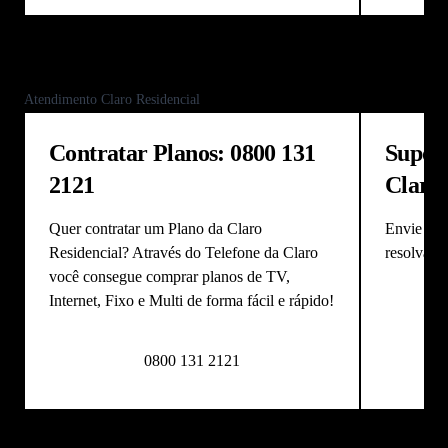
Anterior
Próximo
Atendimento Claro Residencial
Contratar Planos: 0800 131
Supor
2121
Claro:
Quer contratar um Plano da
Claro
Envie um
Residencial
? Através do
Telefone da Claro
resolva vá
você consegue comprar planos de
TV
,
Internet
,
Fixo
e
Multi
de forma fácil e rápido!
0800 131 2121