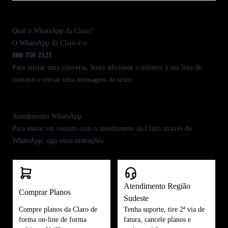
Qual o WhatsApp da Claro?
O
WhatsApp da Claro
é o:
800 350 2121
.
Para iniciar uma conversa, basta adicionar o número à sua lista de
contatos e enviar uma mensagem de texto.
Atendimento WhatsApp
Para entrar em contato com o atendimento da Claro através do
WhatsApp, siga estas instruções:
Atendimento Região
Comprar Planos
Sudeste
Compre planos da Claro de
Tenha suporte, tire 2ª via de
forma on-line de forma
fatura, cancele planos e