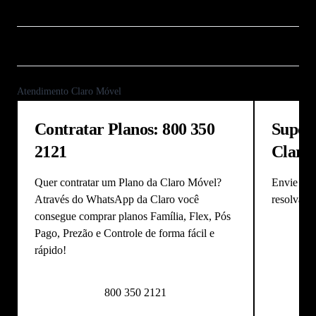
Cancelar Plano Claro
106 21
Ouvidoria Claro
0800 701 0180
Atendimento Claro Móvel
Contratar Planos: 800 350
Supor
2121
Claro:
Quer contratar um Plano da
Claro Móvel
?
Envie um
Através do
WhatsApp da Claro
você
resolva vá
consegue comprar planos
Família
,
Flex
,
Pós
Pago
,
Prezão
e
Controle
de forma fácil e
rápido!
800 350 2121