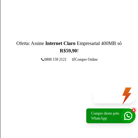
de 3 anos de experiência, como Produtor de Conteúdo, ele se
destaca sendo um especialista na operadora Claro.
Conheça mais sobre o(a) autor(a)
Oferta: Assine
Internet Claro
Empresarial 400MB só
R$59,90
!
📞0800 159 2121
🛒Compre Online
Mais opções
Oferta
do dia
Compre direto pelo
Política de Privacidade
|
Portal de privacidade
| © 2026 Claro - Gerenciado por
WhatsApp
Escale. Todos os direitos reservados.
*A rede não é composta integralmente por fibra ótica. O trecho final de conexão é
composto por cabos coaxiais.
*Preços apresentados são referência para São Paulo, verifique os preços na sua