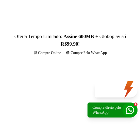
Oferta Tempo Limitado:
Assine 600MB
+ Globoplay só
R$99,90!
🛒 Compre Online
🟢 Compre Pelo WhatsApp
Mais opções
Oferta
do dia
Compre direto pelo
Política de Privacidade
|
Portal de privacidade
| © 2026 Claro - Gerenciado por
WhatsApp
Escale. Todos os direitos reservados.
*A rede não é composta integralmente por fibra ótica. O trecho final de conexão é
composto por cabos coaxiais.
*Preços apresentados são referência para São Paulo, verifique os preços na sua
região.