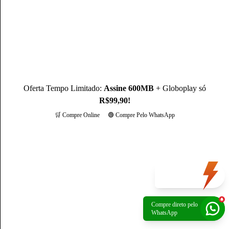
destaca sendo um especialista na operadora Claro.
Conheça mais sobre o(a) autor(a)
Oferta Tempo Limitado:
Assine 600MB
+ Globoplay só
R$99,90!
🛒 Compre Online
🟢 Compre Pelo WhatsApp
Mais opções
Oferta
do dia
Compre direto pelo
Política de Privacidade
|
Portal de privacidade
| © 2026 Claro - Gerenciado por
WhatsApp
Escale. Todos os direitos reservados.
*A rede não é composta integralmente por fibra ótica. O trecho final de conexão é