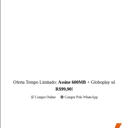
com MBA em Marketing Digital, é um profissional com mais
de 3 anos de experiência, como Produtor de Conteúdo, ele se
destaca sendo um especialista na operadora Claro.
Conheça mais sobre o(a) autor(a)
Oferta Tempo Limitado:
Assine 600MB
+ Globoplay só
R$99,90!
🛒 Compre Online
🟢 Compre Pelo WhatsApp
Mais opções