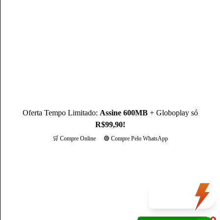
Mateus Martins, graduado em Administração pelo IFPB-PB e
com MBA em Marketing Digital, é um profissional com mais
de 3 anos de experiência, como Produtor de Conteúdo, ele se
destaca sendo um especialista na operadora Claro.
Conheça mais sobre o(a) autor(a)
Oferta Tempo Limitado:
Assine 600MB
+ Globoplay só
R$99,90!
🛒 Compre Online
🟢 Compre Pelo WhatsApp
Mais opções
Oferta
do dia