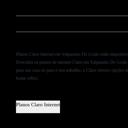
❌
Cancelar Plano Claro
⚠️
Ouvidoria Claro
Planos Claro Internet em Valparaíso De Goiás estão disponíve
Descubra os planos de internet Claro em Valparaíso De Goiás 
para sua casa ou para o seu trabalho, a Claro oferece opções 
home office.
Planos Claro Internet