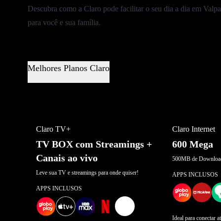
Descubra como a Claro pode facilitar o seu dia a dia em Valpa
para você e sua família.
Melhores Planos Claro
MELHOR OFERTA
OFERTA POR 
Claro TV+
Claro Internet
TV BOX com Streamings +
600 Mega
Canais ao vivo
500MB de Download
Leve sua TV e streamings para onde quiser!
APPS INCLUSOS
APPS INCLUSOS
+
2
Ideal para conectar a