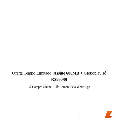
Mateus Martins
Mateus Martins, graduado em Administração pelo IFPB-PB e
com MBA em Marketing Digital, é um profissional com mais
de 3 anos de experiência, como Produtor de Conteúdo, ele se
destaca sendo um especialista na operadora Claro.
Conheça mais sobre o(a) autor(a)
Oferta Tempo Limitado:
Assine 600MB
+ Globoplay só
R$99,90!
🛒 Compre Online
🟢 Compre Pelo WhatsApp
Mais opções