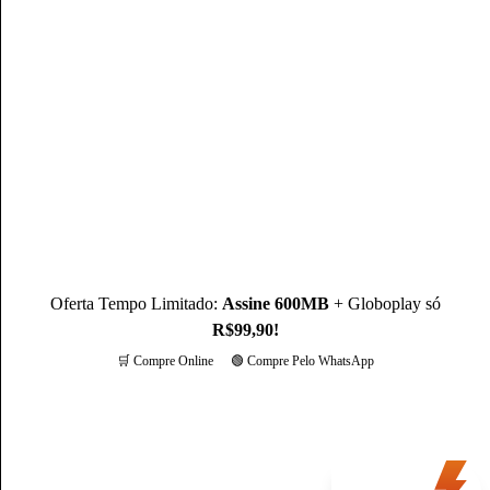
Mateus Martins
Mateus Martins, graduado em Administração pelo IFPB-PB e
com MBA em Marketing Digital, é um profissional com mais
de 3 anos de experiência, como Produtor de Conteúdo, ele se
destaca sendo um especialista na operadora Claro.
Conheça mais sobre o(a) autor(a)
Oferta Tempo Limitado:
Assine 600MB
+ Globoplay só
R$99,90!
🛒 Compre Online
🟢 Compre Pelo WhatsApp
Mais opções