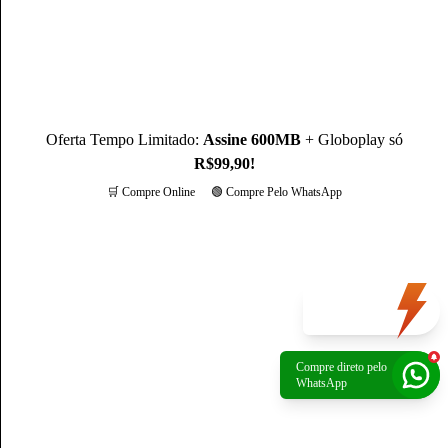
Oferta Tempo Limitado:
Assine 600MB
+ Globoplay só
R$99,90!
🛒 Compre Online
🟢 Compre Pelo WhatsApp
Mais opções
Oferta
do dia
Compre direto pelo
Política de Privacidade
|
Portal de privacidade
| © 2026 Claro - Gerenciado por
WhatsApp
Escale. Todos os direitos reservados.
*A rede não é composta integralmente por fibra ótica. O trecho final de conexão é
composto por cabos coaxiais.
*Preços apresentados são referência para São Paulo, verifique os preços na sua