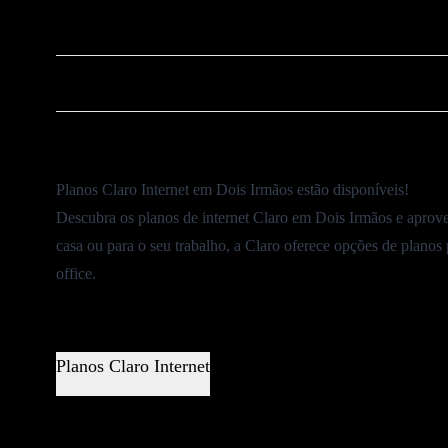
❌
Cancelar Plano Claro
⚠️
Ouvidoria Claro
Planos Claro Internet em Dois Irmãos estão disponíveis!
Descubra os planos de internet Claro em Dois Irmãos e aprove
casa ou para o seu trabalho, a Claro oferece opções de planos
office.
Planos Claro Internet