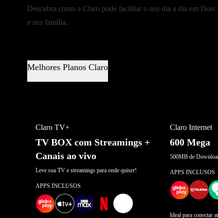
Descubra como a Claro pode facilitar o seu dia a dia em Dois 
e sua família.
Melhores Planos Claro
MELHOR OFERTA
OFERTA POR 
Claro TV+
Claro Internet
TV BOX com Streamings +
600 Mega
Canais ao vivo
500MB de Download
Leve sua TV e streamings para onde quiser!
APPS INCLUSOS
APPS INCLUSOS
+
2
Ideal para conectar a