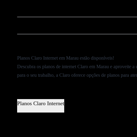
❌
Cancelar Plano Claro
⚠️
Ouvidoria Claro
Planos Claro Internet em Marau estão disponíveis!
Descubra os planos de internet Claro em Marau e aproveite a 
para o seu trabalho, a Claro oferece opções de planos para at
Planos Claro Internet
OFERTA EXCL