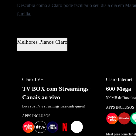
Descubra como a Claro pode facilitar o seu dia a dia em Marau
família.
Melhores Planos Claro
MELHOR OFERTA
OFERTA POR 
Claro TV+
Claro Internet
TV BOX com Streamings +
600 Mega
Canais ao vivo
500MB de Download
Leve sua TV e streamings para onde quiser!
APPS INCLUSOS
APPS INCLUSOS
+
2
Ideal para conectar a