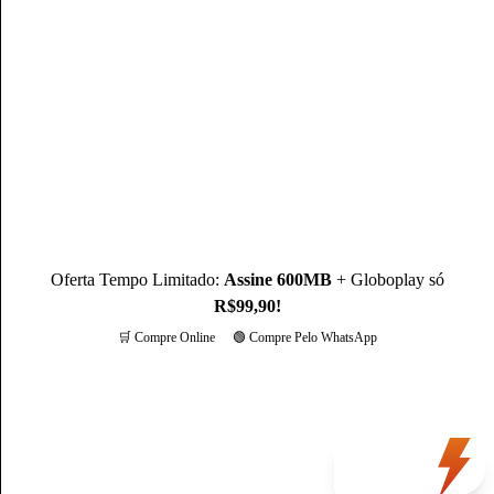
Mateus Martins, graduado em Administração pelo IFPB-PB e
com MBA em Marketing Digital, é um profissional com mais
de 3 anos de experiência, como Produtor de Conteúdo, ele se
destaca sendo um especialista na operadora Claro.
Conheça mais sobre o(a) autor(a)
Oferta Tempo Limitado:
Assine 600MB
+ Globoplay só
R$99,90!
🛒 Compre Online
🟢 Compre Pelo WhatsApp
Mais opções
Oferta
do dia