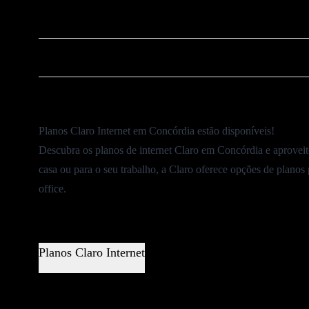
❌
Cancelar Plano Claro
⚠️
Ouvidoria Claro
Planos Claro Internet em Concórdia estão disponíveis!
Descubra os planos de internet Claro em Concórdia e aproveit
casa ou para o seu trabalho, a Claro oferece opções de planos
office.
Planos Claro Internet