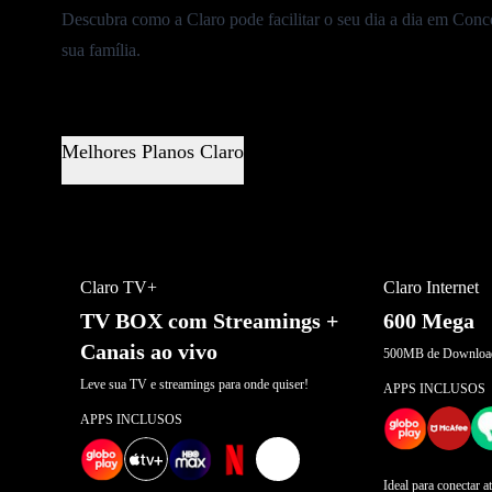
Descubra como a Claro pode facilitar o seu dia a dia em Concó
sua família.
Melhores Planos Claro
MELHOR OFERTA
OFERTA POR 
Claro TV+
Claro Internet
TV BOX com Streamings +
600 Mega
Canais ao vivo
500MB de Download
Leve sua TV e streamings para onde quiser!
APPS INCLUSOS
APPS INCLUSOS
+
2
Ideal para conectar a