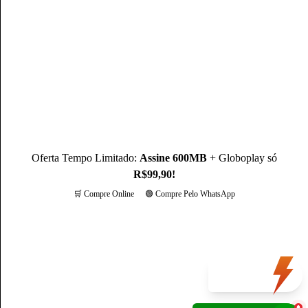
Mateus Martins, graduado em Administração pelo IFPB-PB e
com MBA em Marketing Digital, é um profissional com mais
de 3 anos de experiência, como Produtor de Conteúdo, ele se
destaca sendo um especialista na operadora Claro.
Conheça mais sobre o(a) autor(a)
Oferta Tempo Limitado:
Assine 600MB
+ Globoplay só
R$99,90!
🛒 Compre Online
🟢 Compre Pelo WhatsApp
Mais opções
Oferta
do dia