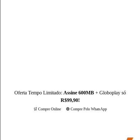
Mateus Martins, graduado em Administração pelo IFPB-PB e
com MBA em Marketing Digital, é um profissional com mais
de 3 anos de experiência, como Produtor de Conteúdo, ele se
destaca sendo um especialista na operadora Claro.
Conheça mais sobre o(a) autor(a)
Oferta Tempo Limitado:
Assine 600MB
+ Globoplay só
R$99,90!
🛒 Compre Online
🟢 Compre Pelo WhatsApp
Mais opções