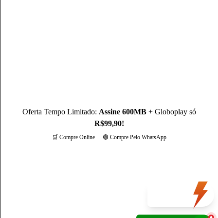
Mateus Martins, graduado em Administração pelo IFPB-PB e
com MBA em Marketing Digital, é um profissional com mais
de 3 anos de experiência, como Produtor de Conteúdo, ele se
destaca sendo um especialista na operadora Claro.
Conheça mais sobre o(a) autor(a)
Oferta Tempo Limitado:
Assine 600MB
+ Globoplay só
R$99,90!
🛒 Compre Online
🟢 Compre Pelo WhatsApp
Mais opções
Oferta
do dia