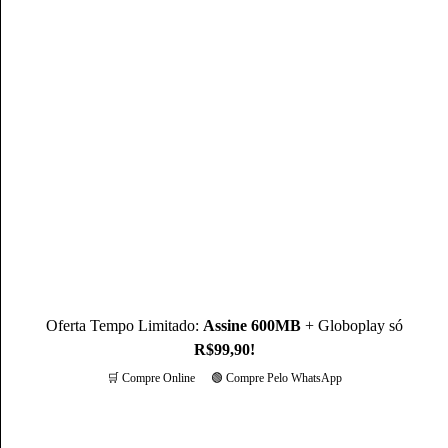
Autor(a)
Mateus Martins
Mateus Martins, graduado em Administração pelo IFPB-PB e
com MBA em Marketing Digital, é um profissional com mais
de 3 anos de experiência, como Produtor de Conteúdo, ele se
destaca sendo um especialista na operadora Claro.
Conheça mais sobre o(a) autor(a)
Oferta Tempo Limitado:
Assine 600MB
+ Globoplay só
R$99,90!
🛒 Compre Online
🟢 Compre Pelo WhatsApp
Mais opções