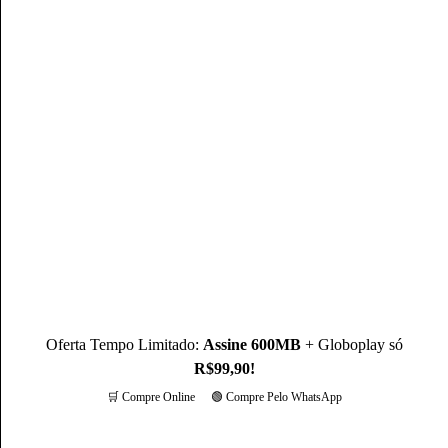
Mateus Martins
Mateus Martins, graduado em Administração pelo IFPB-PB e
com MBA em Marketing Digital, é um profissional com mais
de 3 anos de experiência, como Produtor de Conteúdo, ele se
destaca sendo um especialista na operadora Claro.
Conheça mais sobre o(a) autor(a)
Oferta Tempo Limitado:
Assine 600MB
+ Globoplay só
R$99,90!
🛒 Compre Online
🟢 Compre Pelo WhatsApp