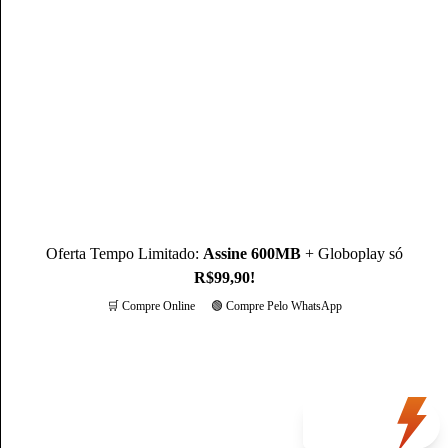
Mateus Martins, graduado em Administração pelo IFPB-PB e
com MBA em Marketing Digital, é um profissional com mais
de 3 anos de experiência, como Produtor de Conteúdo, ele se
destaca sendo um especialista na operadora Claro.
Conheça mais sobre o(a) autor(a)
Oferta Tempo Limitado:
Assine 600MB
+ Globoplay só
R$99,90!
🛒 Compre Online
🟢 Compre Pelo WhatsApp
Mais opções
Oferta
do dia