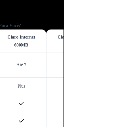
 Para Você?
Claro Internet
Claro Internet
Claro Inter
600MB
750MB
1GB
Até 7
Até 10
Mais de 1
Plus
Wi-Fi 6
Wi-Fi 6