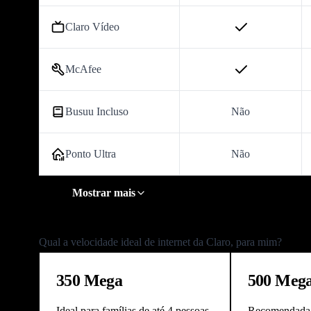
Claro Vídeo
McAfee
Busuu Incluso
Não
Ponto Ultra
Não
Mostrar mais
Qual a velocidade ideal de internet da Claro, para mim?
350 Mega
500 Meg
Ideal para famílias de até 4 pessoas
Recomendada 