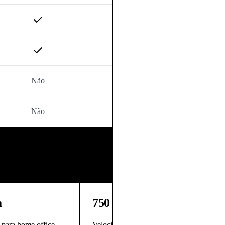
Não
Não
Não
a
750 Mega
para home office,
Velocidade adequada para gamers,