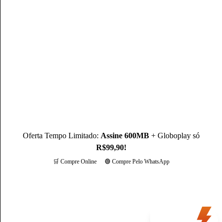
Autor(a)
Mateus Martins
Mateus Martins, graduado em Administração pelo IFPB-PB e
com MBA em Marketing Digital, é um profissional com mais
de 3 anos de experiência, como Produtor de Conteúdo, ele se
destaca sendo um especialista na operadora Claro.
Conheça mais sobre o(a) autor(a)
Oferta Tempo Limitado:
Assine 600MB
+ Globoplay só
R$99,90!
🛒 Compre Online
🟢 Compre Pelo WhatsApp
Mais opções
Oferta
do dia