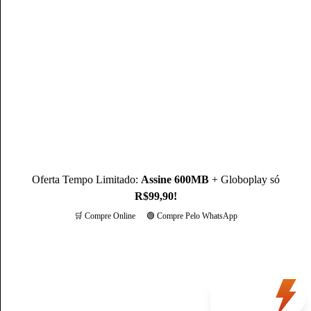
de 3 anos de experiência, como Produtor de Conteúdo, ele se
destaca sendo um especialista na operadora Claro.
Conheça mais sobre o(a) autor(a)
Oferta Tempo Limitado:
Assine 600MB
+ Globoplay só
R$99,90!
🛒 Compre Online
🟢 Compre Pelo WhatsApp
Mais opções
Oferta
do dia