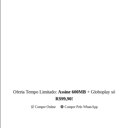
Mateus Martins, graduado em Administração pelo IFPB-PB e
com MBA em Marketing Digital, é um profissional com mais
de 3 anos de experiência, como Produtor de Conteúdo, ele se
destaca sendo um especialista na operadora Claro.
Conheça mais sobre o(a) autor(a)
Oferta Tempo Limitado:
Assine 600MB
+ Globoplay só
R$99,90!
🛒 Compre Online
🟢 Compre Pelo WhatsApp
Mais opções