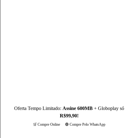
Mateus Martins
Mateus Martins, graduado em Administração pelo IFPB-PB e
com MBA em Marketing Digital, é um profissional com mais
de 3 anos de experiência, como Produtor de Conteúdo, ele se
destaca sendo um especialista na operadora Claro.
Conheça mais sobre o(a) autor(a)
Oferta Tempo Limitado:
Assine 600MB
+ Globoplay só
R$99,90!
🛒 Compre Online
🟢 Compre Pelo WhatsApp