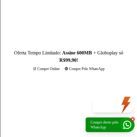
Oferta Tempo Limitado:
Assine 600MB
+ Globoplay só
R$99,90!
🛒 Compre Online
🟢 Compre Pelo WhatsApp
Mais opções
Oferta
do dia
Compre direto pelo
Política de Privacidade
|
Portal de privacidade
| © 2026 Claro - Gerenciado por
WhatsApp
Escale. Todos os direitos reservados.
*A rede não é composta integralmente por fibra ótica. O trecho final de conexão é