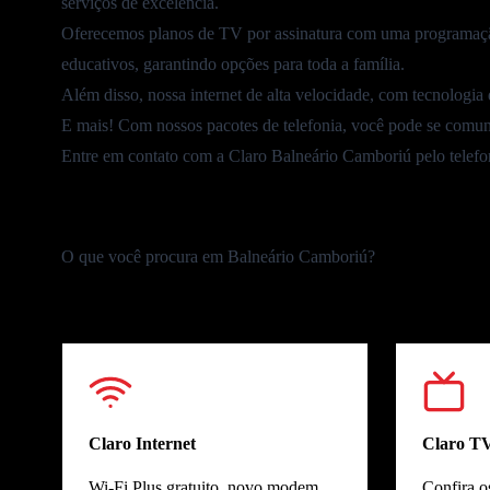
serviços de excelência.
Oferecemos planos de TV por assinatura com uma
programaçã
educativos, garantindo opções para toda a família.
Além disso, nossa internet de alta velocidade, com tecnologia d
E mais! Com nossos pacotes de telefonia, você pode se comun
Entre em contato com a Claro Balneário Camboriú pelo telef
O que você procura em Balneário Camboriú?
Claro Internet
Claro T
Wi-Fi Plus gratuito, novo modem
Confira o