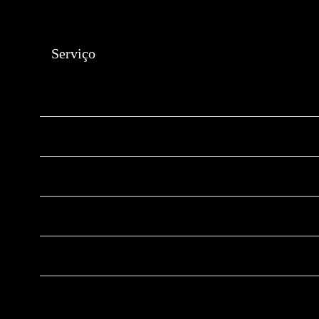
Serviço
🛒Número da Claro para contratar Planos
📱WhatsApp da Claro
📡
Suporte Técnico Claro
❌
Cancelar Plano Claro
⚠️
Ouvidoria Claro