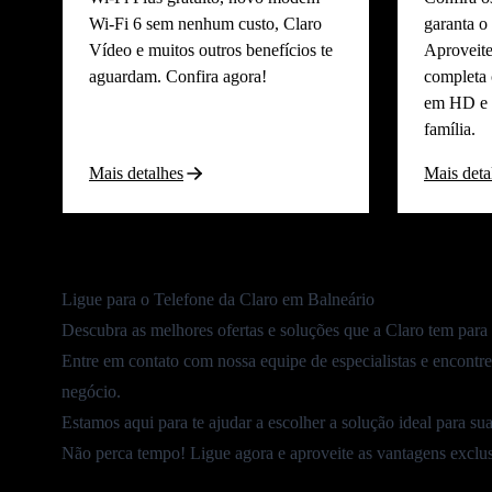
Wi-Fi 6 sem nenhum custo, Claro
garanta o
Vídeo e muitos outros benefícios te
Aproveit
aguardam. Confira agora!
completa 
em HD e 
família.
Mais detalhes
Mais deta
Ligue para o Telefone da Claro em Balneário
Descubra as melhores ofertas e soluções que a Claro tem para
Entre em contato com nossa equipe
de especialistas e encontre
negócio.
Estamos aqui para te ajudar a escolher a solução ideal para su
Não perca tempo! Ligue agora e aproveite as vantagens exclu