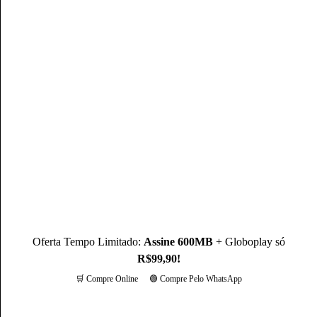
Mateus Martins
Mateus Martins, graduado em Administração pelo IFPB-PB e
com MBA em Marketing Digital, é um profissional com mais
de 3 anos de experiência, como Produtor de Conteúdo, ele se
destaca sendo um especialista na operadora Claro.
Conheça mais sobre o(a) autor(a)
Oferta Tempo Limitado:
Assine 600MB
+ Globoplay só
R$99,90!
🛒 Compre Online
🟢 Compre Pelo WhatsApp