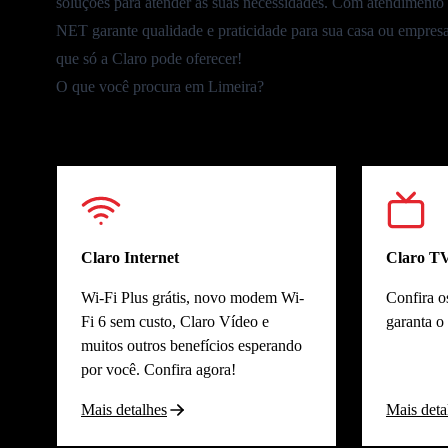
soluções para atender às suas necessidades. Com atendimento e
NET garante qualidade e praticidade para sua casa ou empresa
que só a Claro pode oferecer!
O que você procura em Limeira?
Claro Internet
Claro T
Wi-Fi Plus grátis, novo modem Wi-
Confira o
Fi 6 sem custo, Claro Vídeo e
garanta o
muitos outros benefícios esperando
por você. Confira agora!
Mais detalhes
Mais deta