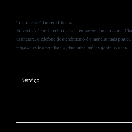
Telefone da Claro em Limeira
Se você está em Limeira e deseja entrar em contato com a Claro
assinatura, o telefone de atendimento é a maneira mais prática
etapas, desde a escolha do plano ideal até o suporte técnico.
Serviço
🛒Número da Claro para contratar Planos
📱WhatsApp da Claro
📡
Suporte Técnico Claro