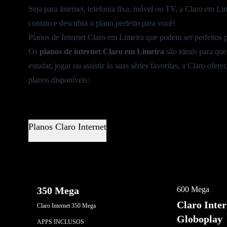
Seja para internet,
telefonia fixa
, móvel ou TV, a Claro em Lim
contato e descubra o plano perfeito para você!
Planos de Internet Claro em Limeira que podem ser perfeitos 
Os
planos de internet
Claro em Limeira
são ideais para que
estudar, jogar ou assistir às suas séries favoritas, a Claro of
planos disponíveis:
Planos Claro Internet
OFERTA EXCL
350 Mega
600 Mega
Claro Inte
Claro Internet 350 Mega
Globoplay
APPS INCLUSOS